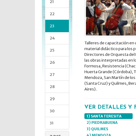
21
22
23
24
Talleres de capacitación en 
material didáctico para los
25
Directores de Orquesta del P
las obras interpretadas en 
26
Formosa, Resistencia (Chaco)
Huerta Grande (Córdoba), T
27
Mendoza, San Martín de los
(Santa Cruz) y Quilmes, Ber
28
Aires).
29
VER DETALLES Y 
30
1) SANTA TERESITA
2) PIEDRABUENA
31
3) QUILMES
4) MENDOZA