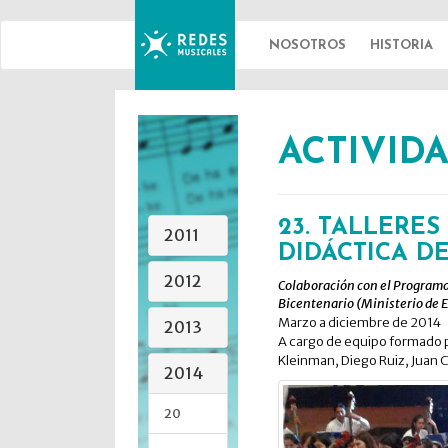
NOSOTROS
HISTORIA
REDES
ACTIVID
MUSICALES
23. TALLERES
2011
DIDÁCTICA D
2012
Colaboración con el Programa 
Bicentenario (Ministerio de 
Marzo a diciembre de 2014
2013
A cargo de equipo formado p
Kleinman, Diego Ruiz, Juan 
2014
20